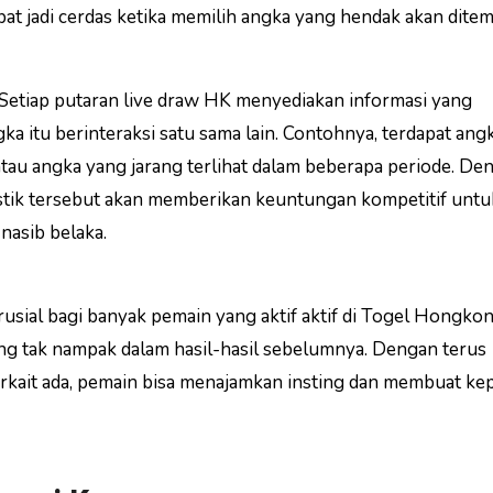
pat jadi cerdas ketika memilih angka yang hendak akan dite
 Setiap putaran live draw HK menyediakan informasi yang
itu berinteraksi satu sama lain. Contohnya, terdapat ang
au angka yang jarang terlihat dalam beberapa periode. De
stik tersebut akan memberikan keuntungan kompetitif untu
nasib belaka.
 krusial bagi banyak pemain yang aktif aktif di Togel Hongko
ang tak nampak dalam hasil-hasil sebelumnya. Dengan terus
rkait ada, pemain bisa menajamkan insting dan membuat ke