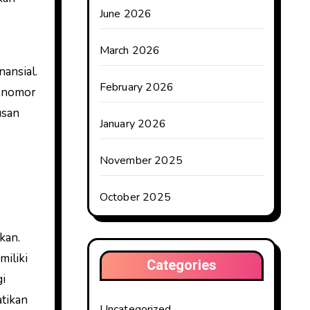
June 2026
March 2026
nansial.
February 2026
r-nomor
usan
January 2026
November 2025
October 2025
kan.
iliki
Categories
i
tikan
Uncategorized