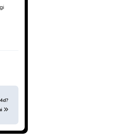
gi
a4d?
ui