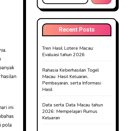
Recent Posts
Tren Hasil Lotere Macau:
ia.
Evaluasi tahun 2026
n
 banyak
Rahasia Keberhasilan Togel
rhasilan
Macau: Hasil Keluaran,
Pembayaran, serta Informasi
Hasil
Data serta Data Macau tahun
ri ini
2026: Mempelajari Rumus
mbahas
Keluaran
i pola