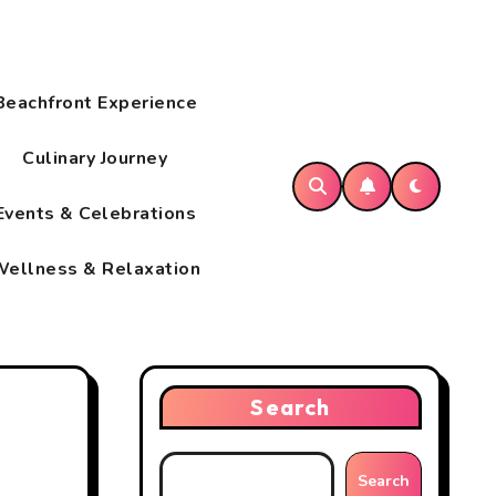
Beachfront Experience
Culinary Journey
Events & Celebrations
ellness & Relaxation
Search
Search