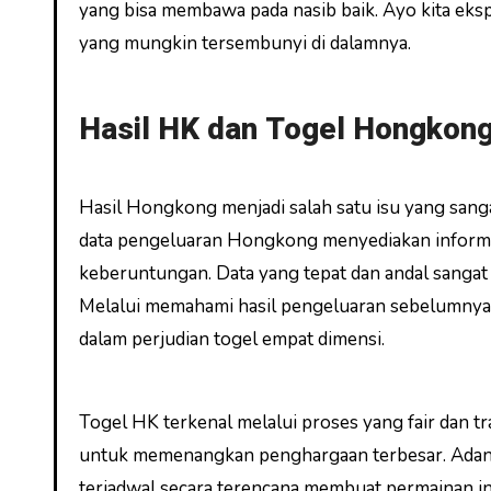
yang bisa membawa pada nasib baik. Ayo kita eks
yang mungkin tersembunyi di dalamnya.
Hasil HK dan Togel Hongkon
Hasil Hongkong menjadi salah satu isu yang sang
data pengeluaran Hongkong menyediakan informa
keberuntungan. Data yang tepat dan andal sangat 
Melalui memahami hasil pengeluaran sebelumnya
dalam perjudian togel empat dimensi.
Togel HK terkenal melalui proses yang fair dan t
untuk memenangkan penghargaan terbesar. Adany
terjadwal secara terencana membuat permainan i