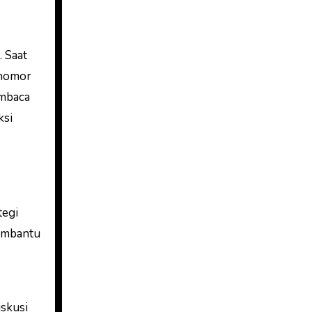
 Saat
 nomor
embaca
ksi
tegi
membantu
skusi