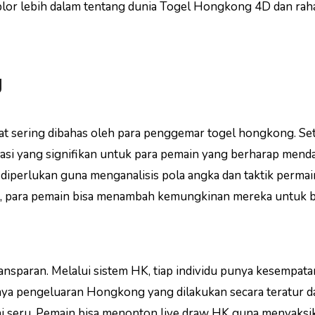
plor lebih dalam tentang dunia Togel Hongkong 4D dan rah
g
at sering dibahas oleh para penggemar togel hongkong. Se
si yang signifikan untuk para pemain yang berharap mend
diperlukan guna menganalisis pola angka dan taktik permai
, para pemain bisa menambah kemungkinan mereka untuk b
ransparan. Melalui sistem HK, tiap individu punya kesempat
a pengeluaran Hongkong yang dilakukan secara teratur d
ni seru. Pemain bisa menonton live draw HK guna menyaksi