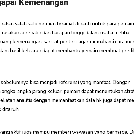
gapai Kemenangan
akan salah satu momen teramat dinanti untuk para pemain.
rasakan adrenalin dan harapan tinggi dalam usaha melihat
luang kemenangan, sangat penting agar memahami cara m
n dalam hasil keluaran dapat membantu pemain membuat predi
i sebelumnya bisa menjadi referensi yang manfaat. Dengan
 angka-angka jarang keluar, pemain dapat menentukan stra
ekatan analitis dengan memanfaatkan data hk juga dapat 
 ditaruh.
 yang aktif juga mampu memberi wawasan yang berharga. Di