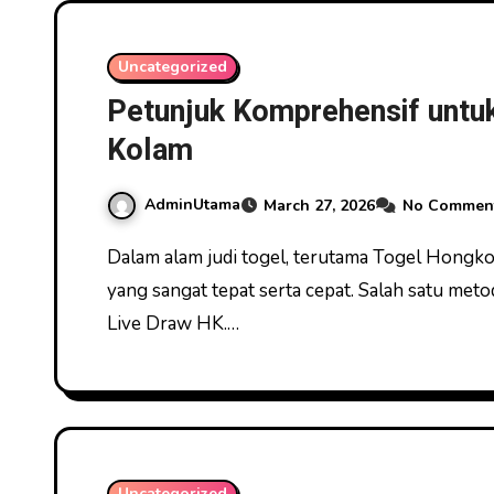
Uncategorized
Petunjuk Komprehensif untu
Kolam
AdminUtama
March 27, 2026
No Commen
Dalam alam judi togel, terutama Togel Hongkong, terdapat banyak cara untuk mendapatkan data
yang sangat tepat serta cepat. Salah satu met
Live Draw HK.…
Uncategorized