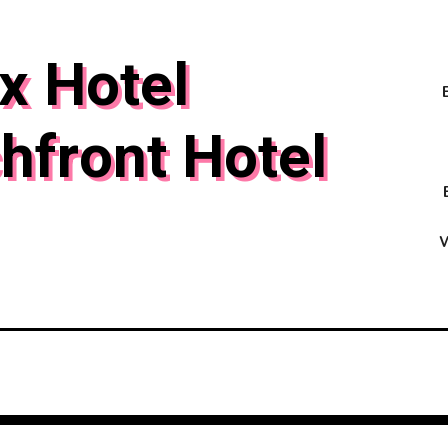
x Hotel
hfront Hotel
W