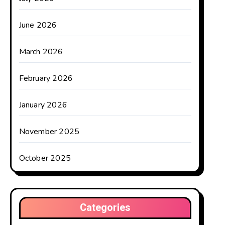
June 2026
March 2026
February 2026
January 2026
November 2025
October 2025
Categories