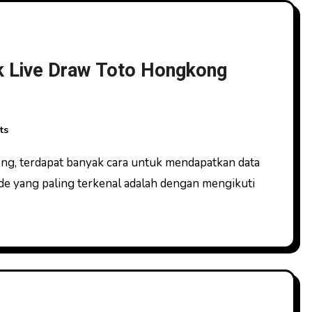
k Live Draw Toto Hongkong
ts
ode yang paling terkenal adalah dengan mengikuti