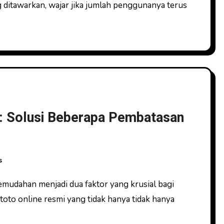
g ditawarkan, wajar jika jumlah penggunanya terus
el: Solusi Beberapa Pembatasan
s
 toto online resmi yang tidak hanya tidak hanya