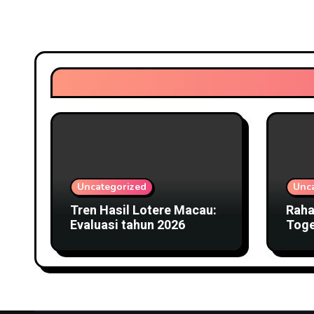
Uncategorized
Unc
Tren Hasil Lotere Macau:
Raha
Evaluasi tahun 2026
Toge
Kelu
sert