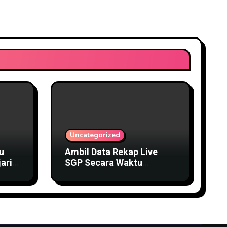
Uncategorized
u
Ambil Data Rekap Live
ari
SGP Secara Waktu
Sesungguhnya