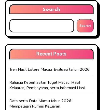
Search
Search
Recent Posts
Tren Hasil Lotere Macau: Evaluasi tahun 2026
Rahasia Keberhasilan Togel Macau: Hasil
Keluaran, Pembayaran, serta Informasi Hasil
Data serta Data Macau tahun 2026:
Mempelajari Rumus Keluaran