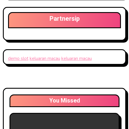
Partnersip
demo slot
keluaran macau
keluaran macau
You Missed