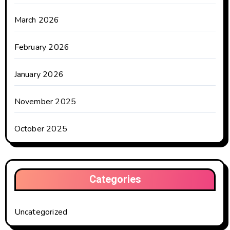
March 2026
February 2026
January 2026
November 2025
October 2025
Categories
Uncategorized