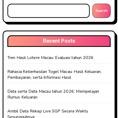
Search
Recent Posts
Tren Hasil Lotere Macau: Evaluasi tahun 2026
Rahasia Keberhasilan Togel Macau: Hasil Keluaran,
Pembayaran, serta Informasi Hasil
Data serta Data Macau tahun 2026: Mempelajari
Rumus Keluaran
Ambil Data Rekap Live SGP Secara Waktu
Sesungguhnya