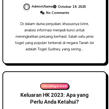
Keberhasilan untuk Menang
AdminUtama
October 19, 2025
No Comments
Di dalam dunia perjudian, khususnya lotre,
analisis informasi menjadi kunci untuk
meningkatkan peluang berhasil. Salah satu jenis
togel yang populer terkenal di negara Tanah Air
adalah Togel Sydney, yang sering…
Uncategorized
Keluaran HK 2023: Apa yang
Perlu Anda Ketahui?