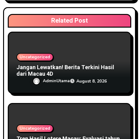
t
i
Related Post
o
n
Uncategorized
Jangan Lewatkan! Berita Terkini Hasil
dari Macau 4D
AdminUtama
August 8, 2026
Uncategorized
Tren Hasil Lotere Macau: Evaluasi tahun