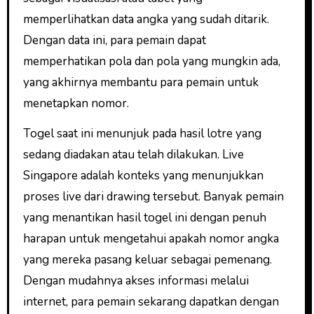
memperlihatkan data angka yang sudah ditarik.
Dengan data ini, para pemain dapat
memperhatikan pola dan pola yang mungkin ada,
yang akhirnya membantu para pemain untuk
menetapkan nomor.
Togel saat ini menunjuk pada hasil lotre yang
sedang diadakan atau telah dilakukan. Live
Singapore adalah konteks yang menunjukkan
proses live dari drawing tersebut. Banyak pemain
yang menantikan hasil togel ini dengan penuh
harapan untuk mengetahui apakah nomor angka
yang mereka pasang keluar sebagai pemenang.
Dengan mudahnya akses informasi melalui
internet, para pemain sekarang dapatkan dengan