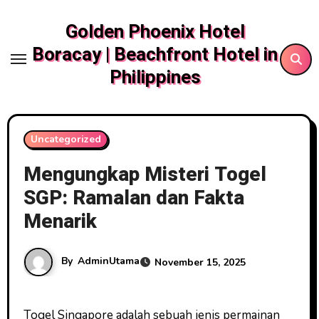
Skip
Golden Phoenix Hotel
to
content
Boracay | Beachfront Hotel in
Philippines
Uncategorized
Mengungkap Misteri Togel
SGP: Ramalan dan Fakta
Menarik
By
AdminUtama
November 15, 2025
Togel Singapore adalah sebuah jenis permainan