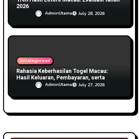
2026
AdminUtama
July 28, 2026
Uncategorized
Rahasia Keberhasilan Togel Macau:
Hasil Keluaran, Pembayaran, serta
Informasi Hasil
AdminUtama
July 27, 2026