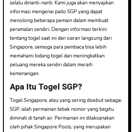
selalu dinanti-nanti. Kami juga akan menyajikan
informasi mengenai paito SGP yang dapat
menolong beberapa pemain dalam membuat
peramalan sendiri. Dengan informasi terkini
tentang togel saat ini dan siaran langsung dari
Singapore, semoga para pembaca bisa lebih
memahami bidang togel dan meningkatkan
peluang mereka sendiri dalam meraih
kemenangan.
Apa Itu Togel SGP?
Togel Singapore, atau yang sering disebut sebagai
SGP, ialah permainan tebak nomor yang begitu
diminati di tanah air. Permainan ini dilaksanakan
oleh pihak Singapore Pools, yang merupakan