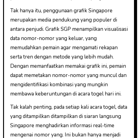
Tak hanya itu, penggunaan grafik Singapore
merupakan media pendukung yang populer di
antara penjudi. Grafik SGP menampilkan visualisasi
data nomor-nomor yang keluar, yang
memudahkan pemain agar mengamati rekapan
serta tren dengan metode yang lebih mudah.
Dengan memanfaatkan memakai grafik ini, pemain
dapat memetakan nomor-nomor yang muncul dan
mengidentifikasi kombinasi yang mungkin
membawa keberuntungan di acara togel hari ini.
Tak kalah penting, pada setiap kali acara togel, data
yang ditampilkan ditampilkan di siaran langsung
Singapore menghadirkan informasi real-time
mengenai nomor yang. Ini bukan hanya menjadi