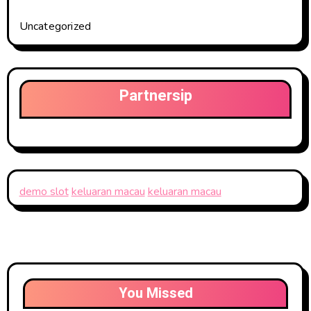
Uncategorized
Partnersip
demo slot
keluaran macau
keluaran macau
You Missed