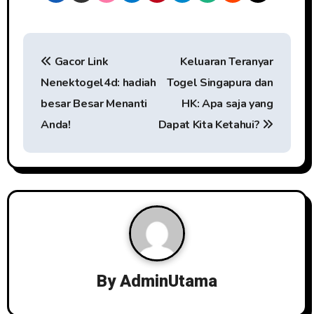
P
Gacor Link
Keluaran Teranyar
o
Nenektogel4d: hadiah
Togel Singapura dan
s
besar Besar Menanti
HK: Apa saja yang
t
Anda!
Dapat Kita Ketahui?
n
a
v
i
g
By
AdminUtama
a